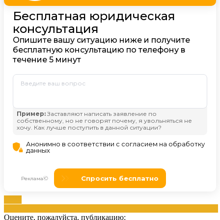
Дней
приговора
Жалоба
обжалование
подача
решением
суда
уголовного
Оцените, пожалуйста, публикацию: