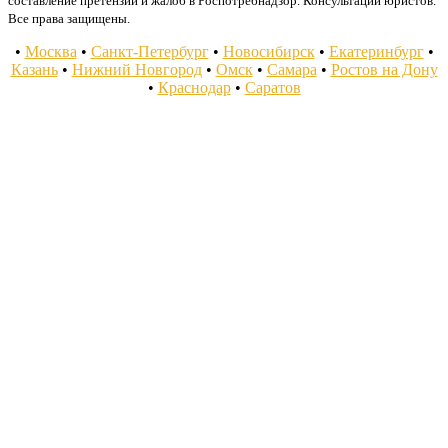
составление претензий и жалоб в Роспотребнадзор. Консультации юристов.
Все права защищены.
•
Москва
•
Санкт-Петербург
•
Новосибирск
•
Екатеринбург
•
Казань
•
Нижний Новгород
•
Омск
•
Самара
•
Ростов на Дону
•
Краснодар
•
Саратов