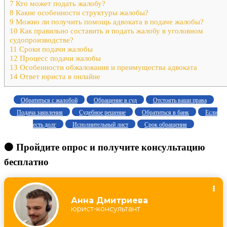
7
Кто может подать жалобу?
8
Какие особенности структуры жалобы?
9
Можно ли получить помощь адвоката в подаче жалобы?
10
Как правильно составить и подать жалобу в уголовном
судопроизводстве?
11
Сроки подачи жалобы
12
Процесс подачи жалобы
13
Особенности обжалования и преимущества адвоката
14
Ответ юриста в онлайне
Обратиться с жалобой
Обращение в суд
Отстоять ваши права
Подача заявления
Судебное решение
Обратиться в банк
Если
есть долг
Исполнительный лист
Срок обращения
🟠 Пройдите опрос и получите консультацию
бесплатно