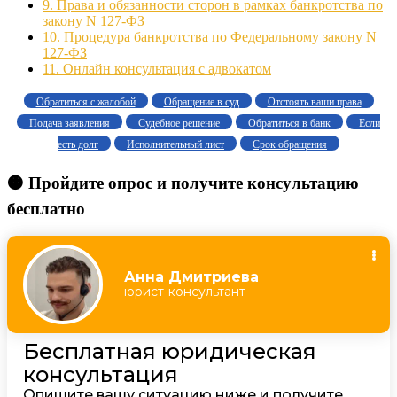
9.
Права и обязанности сторон в рамках банкротства по
закону N 127-ФЗ
10.
Процедура банкротства по Федеральному закону N
127-ФЗ
11.
Онлайн консультация с адвокатом
Обратиться с жалобой
Обращение в суд
Отстоять ваши права
Подача заявления
Судебное решение
Обратиться в банк
Если
есть долг
Исполнительный лист
Срок обращения
🟠 Пройдите опрос и получите консультацию
бесплатно