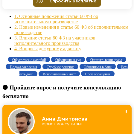
1.
Основные положения статьи 60 ФЗ об
исполнительном производстве
2.
Новые изменения в статье 60 ФЗ об исполнительном
производстве
3.
Влияние статьи 60 ФЗ на участников
исполнительного производства
4.
Вопросы дежурному адвокату
Обратиться с жалобой
Обращение в суд
Отстоять ваши права
Подача заявления
Судебное решение
Обратиться в банк
Если
есть долг
Исполнительный лист
Срок обращения
🟠 Пройдите опрос и получите консультацию
бесплатно