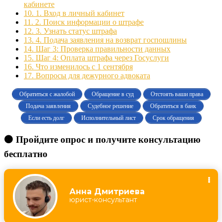
кабинете
10.
1. Вход в личный кабинет
11.
2. Поиск информации о штрафе
12.
3. Узнать статус штрафа
13.
4. Подача заявления на возврат госпошлины
14.
Шаг 3: Проверка правильности данных
15.
Шаг 4: Оплата штрафа через Госуслуги
16.
Что изменилось с 1 сентября
17.
Вопросы для дежурного адвоката
Обратиться с жалобой
Обращение в суд
Отстоять ваши права
Подача заявления
Судебное решение
Обратиться в банк
Если есть долг
Исполнительный лист
Срок обращения
🟠 Пройдите опрос и получите консультацию
бесплатно