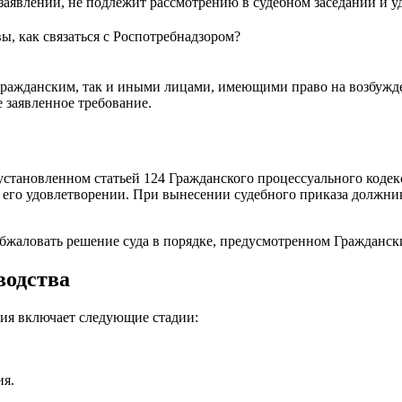
 заявлении, не подлежит рассмотрению в судебном заседании и 
вы, как связаться с Роспотребнадзором?
 гражданским, так и иными лицами, имеющими право на возбужде
е заявленное требование.
установленном статьей 124 Гражданского процессуального кодек
 в его удовлетворении. При вынесении судебного приказа должн
т обжаловать решение суда в порядке, предусмотренном Граждан
водства
ния включает следующие стадии:
ия.