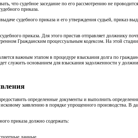
ать, что судебное заседание по его рассмотрению не проводится
судебного приказа.
ыдаче судебного приказа и его утверждения судьей, приказ вы
удебного приказа. Для этого пристав отправляет должнику поч
ренном Гражданским процессуальным кодексом. На этой стадии 
является важным этапом в процедуре взыскания долга по гражда
удет служить основанием для взыскания задолженности у должни
явления
о предоставить определенные документы и выполнить определен
по исковому заявлению в порядке упрощенного производства. В 
бного приказа должно содержать:
аспортные данные.