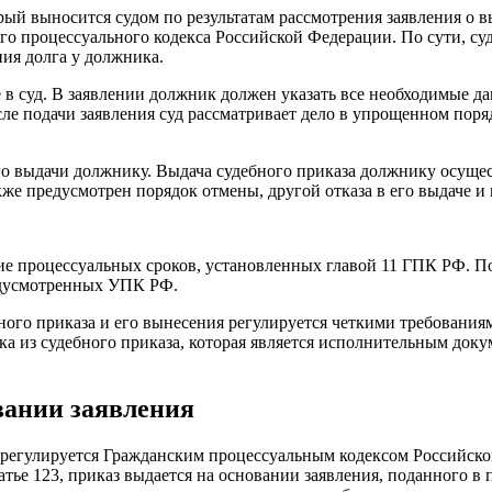
рый выносится судом по результатам рассмотрения заявления о 
ого процессуального кодекса Российской Федерации. По сути, 
ия долга у должника.
 в суд. В заявлении должник должен указать все необходимые да
ле подачи заявления суд рассматривает дело в упрощенном поряд
о выдачи должнику. Выдача судебного приказа должнику осущест
е предусмотрен порядок отмены, другой отказа в его выдаче и
ие процессуальных сроков, установленных главой 11 ГПК РФ. По
едусмотренных УПК РФ.
бного приказа и его вынесения регулируется четкими требовани
ка из судебного приказа, которая является исполнительным док
вании заявления
 регулируется Гражданским процессуальным кодексом Российской
атье 123, приказ выдается на основании заявления, поданного в