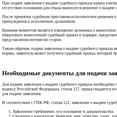
При подаче заявления о выдаче судебного приказа важно учитыв
отсутствии основания для отказа выносится решение о выдаче 
После принятия судебным приставом-исполнителем решения о в
принуждения к исполнению должником.
Важным моментом является извещение должника о вынесении с
обжаловать вынесенный судебный приказ в порядке, предусмот
представления интересов сторон.
Таким образом, подача заявления о выдаче судебного приказа 
нормы, заявитель может получить судебный приказ, который б
Необходимые документы для подачи за
Для подачи заявления о выдаче судебного приказа необходим
кодексу Российской Федерации, статья 127, приказ выдается 
для подачи заявления.
В соответствии с ГПК РФ, статья 122, заявление о выдаче суде
Заявленное требование, его основание и доказательства.
Сведения о взыскателе: фамилия, имя, отчество, адрес, п