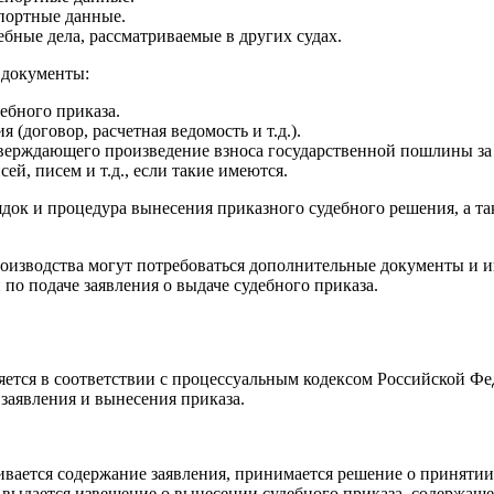
спортные данные.
ебные дела, рассматриваемые в других судах.
 документы:
ебного приказа.
(договор, расчетная ведомость и т.д.).
верждающего произведение взноса государственной пошлины за 
ей, писем и т.д., если такие имеются.
орядок и процедура вынесения приказного судебного решения, а 
роизводства могут потребоваться дополнительные документы и 
по подаче заявления о выдаче судебного приказа.
яется в соответствии с процессуальным кодексом Российской Фед
заявления и вынесения приказа.
вается содержание заявления, принимается решение о принятии 
 выдается извещение о вынесении судебного приказа, содержаще