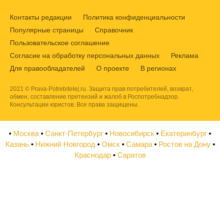
Контакты редакции
Политика конфиденциальности
Популярные страницы
Справочник
Пользовательское соглашение
Согласие на обработку персональных данных
Реклама
Для правообладателей
О проекте
В регионах
2021 © Prava-Potrebitelej.ru. Защита прав потребителей, возврат,
обмен, составление претензий и жалоб в Роспотребнадзор.
Консультации юристов. Все права защищены.
•
Москва
•
Санкт-Петербург
•
Новосибирск
•
Екатеринбург
•
Казань
•
Нижний Новгород
•
Омск
•
Самара
•
Ростов на Дону
•
Краснодар
•
Саратов