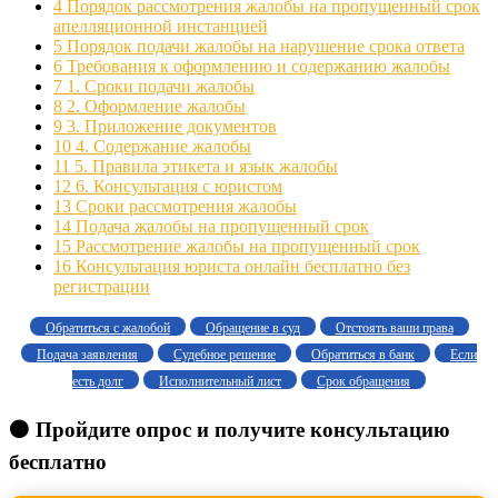
4
Порядок рассмотрения жалобы на пропущенный срок
апелляционной инстанцией
5
Порядок подачи жалобы на нарушение срока ответа
6
Требования к оформлению и содержанию жалобы
7
1. Сроки подачи жалобы
8
2. Оформление жалобы
9
3. Приложение документов
10
4. Содержание жалобы
11
5. Правила этикета и язык жалобы
12
6. Консультация с юристом
13
Сроки рассмотрения жалобы
14
Подача жалобы на пропущенный срок
15
Рассмотрение жалобы на пропущенный срок
16
Консультация юриста онлайн бесплатно без
регистрации
Обратиться с жалобой
Обращение в суд
Отстоять ваши права
Подача заявления
Судебное решение
Обратиться в банк
Если
есть долг
Исполнительный лист
Срок обращения
🟠 Пройдите опрос и получите консультацию
бесплатно