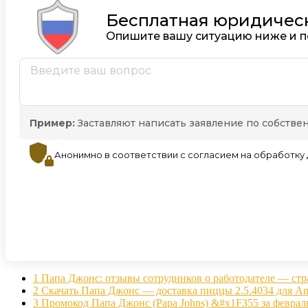
1
Папа Джонс: отзывы сотрудников о работодателе — ст
2
Скачать Папа Джонс — доставка пиццы 2.5.4034 для An
3
Промокод Папа Джонс (Papa Johns) &#x1F355 за феврал