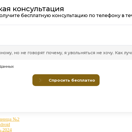
раница №2
droid
ь 2024