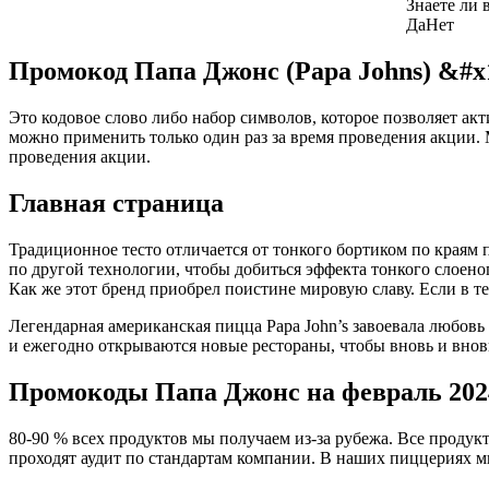
Знаете ли 
Да
Нет
Промокод Папа Джонс (Papa Johns) &#x
Это кодовое слово либо набор символов, которое позволяет а
можно применить только один раз за время проведения акции. 
проведения акции.
Главная страница
Традиционное тесто отличается от тонкого бортиком по краям 
по другой технологии, чтобы добиться эффекта тонкого слоеног
Как же этот бренд приобрел поистине мировую славу. Если в т
Легендарная американская пицца Papa John’s завоевала любовь т
и ежегодно открываются новые рестораны, чтобы вновь и внов
Промокоды Папа Джонс на февраль 20
80-90 % всех продуктов мы получаем из-за рубежа. Все продук
проходят аудит по стандартам компании. В наших пиццериях м