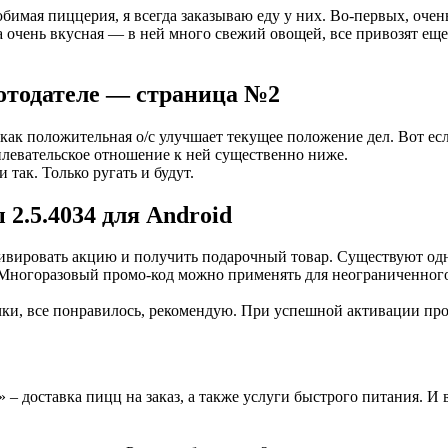
имая пиццерия, я всегда заказываю еду у них. Во-первых, очень
цца очень вкусная — в ней много свежий овощей, все привозят ещ
отодателе — страница №2
, как положительная о/с улучшает текущее положение дел. Вот е
аплевательское отношение к ней существенно ниже.
 так. Только ругать и будут.
2.5.4034 для Android
ктивировать акцию и получить подарочный товар. Существуют о
Многоразовый промо-код можно применять для неограниченного ч
чки, все понравилось, рекомендую. При успешной активации пр
– доставка пицц на заказ, а также услуги быстрого питания. И 