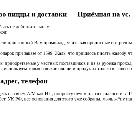
во пиццы и доставки — Приёмная на vc. 
 быть не действительным:
код;
вели присланный Вам промо-код, учитывая прописные и строчны
дарок при заказе от 1599. Жаль, что пришлось писать жалобу, ч
ты приобретаемые у местных поставщиков и из-за рубежа проход
ы используем только свежие овощи и продукты только высшего к
адрес, телефон
десь на своем А/М как ИП, попросту нечем платить налоги и за 
59ст. УК РФ, все основания для этого уже собраны, мыль ж*пу п