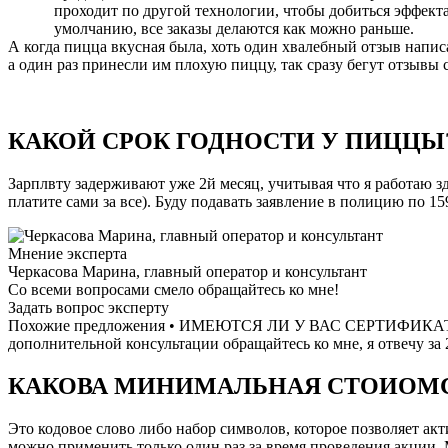
проходит по другой технологии, чтобы добиться эффекта
умолчанию, все заказы делаются как можно раньше.
А когда пицца вкусная была, хоть один хвалебный отзыв написа
а один раз принесли им плохую пиццу, так сразу бегут отзывы 
КАКОЙ СРОК ГОДНОСТИ У ПИЦЦЫ
Зарплвту задерживают уже 2й месяц, учитывая что я работаю з
платите сами за все). Буду подавать заявление в полицию по 1
Мнение эксперта
Черкасова Марина, главный оператор и консультант
Со всеми вопросами смело обращайтесь ко мне!
Задать вопрос эксперту
Похожие предложения • ИМЕЮТСЯ ЛИ У ВАС СЕРТИФИКАТЫ Х
дополнительной консультации обращайтесь ко мне, я отвечу за 
КАКОВА МИНИМАЛЬНАЯ СТОИОМСТ
Это кодовое слово либо набор символов, которое позволяет а
можно применить только один раз за время проведения акции. 