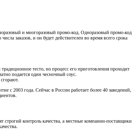
дноразовый и многоразовый промо-код. Одноразовый промо-код
исла заказов, и он будет действителен во время всего срока
и традиционное тесто, но процесс его приготовления проходит
латно подается один чесночный соус.
 сгорают.
тие с 2003 года. Сейчас в России работает более 40 заведений,
диентов.
ят строгий контроль качества, а местные компании-поставщики
ачества.