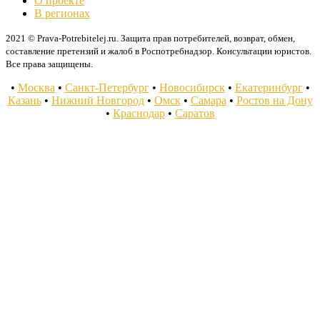
О проекте
В регионах
2021 © Prava-Potrebitelej.ru. Защита прав потребителей, возврат, обмен,
составление претензий и жалоб в Роспотребнадзор. Консультации юристов.
Все права защищены.
•
Москва
•
Санкт-Петербург
•
Новосибирск
•
Екатеринбург
•
Казань
•
Нижний Новгород
•
Омск
•
Самара
•
Ростов на Дону
•
Краснодар
•
Саратов