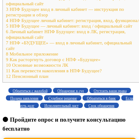
официальный сайт
3
НПФ Будущее вход в личный кабинет — инструкция по
регистрации и обзор
4
НПФ Будущее личный кабинет: регистрация, вход, функциона
5
НПФ Будущее — личный кабинет: вход / официальный сайт
6
Личный кабинет НПФ Будущее: вход в ЛК, регистрация,
официальный сайт
7
НПФ «БУДУЩЕЕ» — вход в личный кабинет, официальный
сайт
8
Мобильное приложение
9
Как расторгнуть договор с НПФ «Будущее»
10
Основные возможности ЛК
11
Как перевести накопления в НПФ Будущее?
12
Пенсионный план
Обратиться с жалобой
Обращение в суд
Отстоять ваши права
Подача заявления
Судебное решение
Обратиться в банк
Если
есть долг
Исполнительный лист
Срок обращения
🟠 Пройдите опрос и получите консультацию
бесплатно