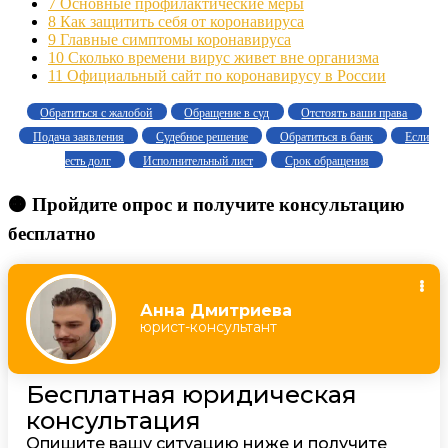
7
Основные профилактические меры
8
Как защитить себя от коронавируса
9
Главные симптомы коронавируса
10
Сколько времени вирус живет вне организма
11
Официальный сайт по коронавирусу в России
Обратиться с жалобой
Обращение в суд
Отстоять ваши права
Подача заявления
Судебное решение
Обратиться в банк
Если
есть долг
Исполнительный лист
Срок обращения
🟠 Пройдите опрос и получите консультацию
бесплатно