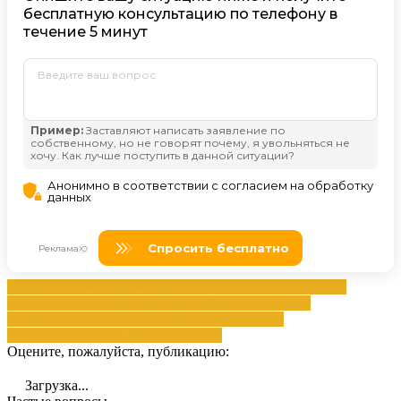
автобусы тюмени
время работы
как написать жалобу
как
подключить мтс в тюмени
куда обратиться
номера
телефонов
симптомы коронавируса
трамвай в
тюмени
Тюменская область
Тюмень
Оцените, пожалуйста, публикацию:
Загрузка...