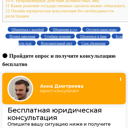
10
6. Неправомерные действия должностных лиц:
11
Какие решения государственных органов можно обжаловать
12
Онлайн юридическая консультация без необходимости
регистрации
Обратиться с жалобой
Обращение в суд
Отстоять ваши права
Подача заявления
Судебное решение
Обратиться в банк
Если
есть долг
Исполнительный лист
Срок обращения
🟠 Пройдите опрос и получите консультацию
бесплатно