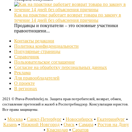
Как на практике работает возврат товара по закону в
течение 14 дней без объяснения причины
Продавцы и покупатели – это основные участники
правоотношени...
Контакты редакции
Политика конфиденциальности
Популярные страницы
Справочник
Пользовательское соглашение
Согласие на обработку персональных данных
Реклама
Для правообладателей
О проекте
В регионах
2021 © Prava-Potrebitelej.ru. Защита прав потребителей, возврат, обмен,
составление претензий и жалоб в Роспотребнадзор. Консультации юристов.
Все права защищены.
•
Москва
•
Санкт-Петербург
•
Новосибирск
•
Екатеринбург
•
Казань
•
Нижний Новгород
•
Омск
•
Самара
•
Ростов на Дону
•
Краснодар
•
Саратов