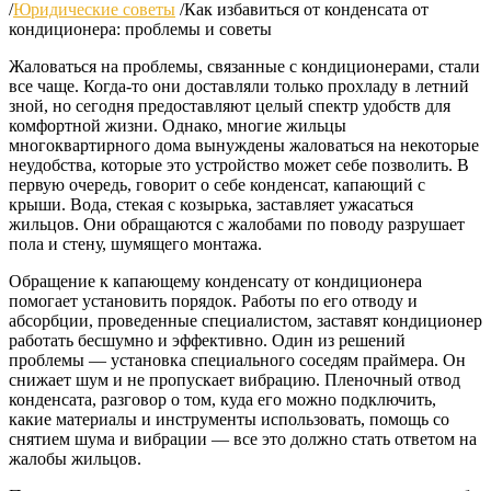
/
Юридические советы
/
Как избавиться от конденсата от
кондиционера: проблемы и советы
Жаловаться на проблемы, связанные с кондиционерами, стали
все чаще. Когда-то они доставляли только прохладу в летний
зной, но сегодня предоставляют целый спектр удобств для
комфортной жизни. Однако, многие жильцы
многоквартирного дома вынуждены жаловаться на некоторые
неудобства, которые это устройство может себе позволить. В
первую очередь, говорит о себе конденсат, капающий с
крыши. Вода, стекая с козырька, заставляет ужасаться
жильцов. Они обращаются с жалобами по поводу разрушает
пола и стену, шумящего монтажа.
Обращение к капающему конденсату от кондиционера
помогает установить порядок. Работы по его отводу и
абсорбции, проведенные специалистом, заставят кондиционер
работать бесшумно и эффективно. Один из решений
проблемы — установка специального соседям праймера. Он
снижает шум и не пропускает вибрацию. Пленочный отвод
конденсата, разговор о том, куда его можно подключить,
какие материалы и инструменты использовать, помощь со
снятием шума и вибрации — все это должно стать ответом на
жалобы жильцов.