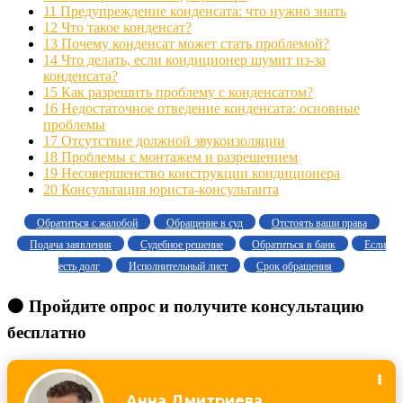
11
Предупреждение конденсата: что нужно знать
12
Что такое конденсат?
13
Почему конденсат может стать проблемой?
14
Что делать, если кондиционер шумит из-за
конденсата?
15
Как разрешить проблему с конденсатом?
16
Недостаточное отведение конденсата: основные
проблемы
17
Отсутствие должной звукоизоляции
18
Проблемы с монтажем и разрешением
19
Несовершенство конструкции кондиционера
20
Консультация юриста-консультанта
Обратиться с жалобой
Обращение в суд
Отстоять ваши права
Подача заявления
Судебное решение
Обратиться в банк
Если
есть долг
Исполнительный лист
Срок обращения
🟠 Пройдите опрос и получите консультацию
бесплатно